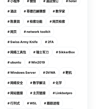
# 小程序
# 微信
# 酒店预订
# hotel
# 酒店
# 哥德巴赫猜想
# 数学家
# 陈景润
# 检索功能
# 网页检索
# 网页
# network toolkit
# Swiss Army Knife
# 2FA
# 网络工具包
# 瑞士军刀
# SikkerBox
# ubuntu
# Win2019
# Windows Server
# DVWA
# 靶机
# 网络安全
# 数学解法
# 化学
# 网站链接
# 主页链接
# Linkbotpro
# 行列式
# WSL
# 跟踪进程