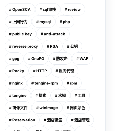
# OpenSCA
# sql审核
# review
# 上网行为
# mysql
# php
# public key
# anti-attack
# reverse proxy
# RSA
# 公钥
# gpg
# GnuPG
# 防攻击
# WAF
# Rocky
# HTTP
# 反向代理
# nginx
# tengine-rpm
# rpm
# tengine
# 探索
# 求知
# 工具
# 镜像文件
# winimage
# 网页颜色
# Reservation
# 酒店运营
# 酒店管理