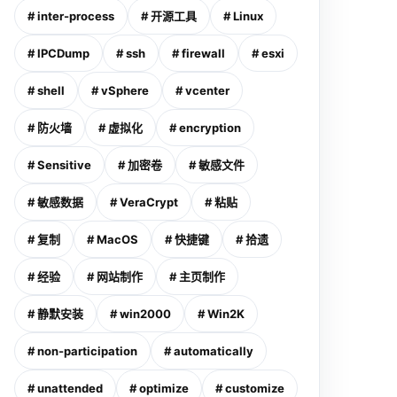
# inter-process
# 开源工具
# Linux
# IPCDump
# ssh
# firewall
# esxi
# shell
# vSphere
# vcenter
# 防火墙
# 虚拟化
# encryption
# Sensitive
# 加密卷
# 敏感文件
# 敏感数据
# VeraCrypt
# 粘贴
# 复制
# MacOS
# 快捷键
# 拾遗
# 经验
# 网站制作
# 主页制作
# 静默安装
# win2000
# Win2K
# non-participation
# automatically
# unattended
# optimize
# customize