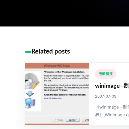
Related posts
电脑科技
winimag
2007-07-09
《winimage
界》,WinImage go