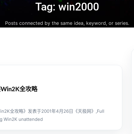
Tag: win2000
Posts connected by the same idea, keyword, or series.
Win2K全攻略
n2K全攻略》发表于2001年4月26日《天极网》,Full
ing Win2K unattended