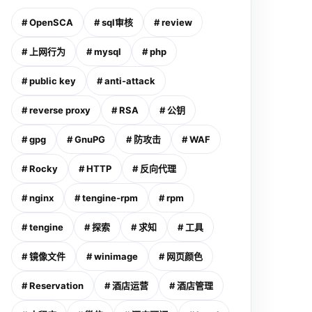
# OpenSCA
# sql审核
# review
# 上网行为
# mysql
# php
# public key
# anti-attack
# reverse proxy
# RSA
# 公钥
# gpg
# GnuPG
# 防攻击
# WAF
# Rocky
# HTTP
# 反向代理
# nginx
# tengine-rpm
# rpm
# tengine
# 探索
# 求知
# 工具
# 镜像文件
# winimage
# 网页颜色
# Reservation
# 酒店运营
# 酒店管理