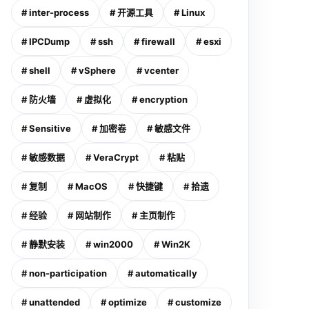
# inter-process
# 开源工具
# Linux
# IPCDump
# ssh
# firewall
# esxi
# shell
# vSphere
# vcenter
# 防火墙
# 虚拟化
# encryption
# Sensitive
# 加密卷
# 敏感文件
# 敏感数据
# VeraCrypt
# 粘贴
# 复制
# MacOS
# 快捷键
# 拾遗
# 经验
# 网站制作
# 主页制作
# 静默安装
# win2000
# Win2K
# non-participation
# automatically
# unattended
# optimize
# customize