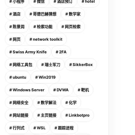
# 小程序
# 微信
# 酒店预订
# hotel
# 酒店
# 哥德巴赫猜想
# 数学家
# 陈景润
# 检索功能
# 网页检索
# 网页
# network toolkit
# Swiss Army Knife
# 2FA
# 网络工具包
# 瑞士军刀
# SikkerBox
# ubuntu
# Win2019
# Windows Server
# DVWA
# 靶机
# 网络安全
# 数学解法
# 化学
# 网站链接
# 主页链接
# Linkbotpro
# 行列式
# WSL
# 跟踪进程