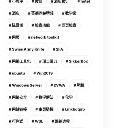
# 小程序
# 微信
# 酒店预订
# hotel
# 酒店
# 哥德巴赫猜想
# 数学家
# 陈景润
# 检索功能
# 网页检索
# 网页
# network toolkit
# Swiss Army Knife
# 2FA
# 网络工具包
# 瑞士军刀
# SikkerBox
# ubuntu
# Win2019
# Windows Server
# DVWA
# 靶机
# 网络安全
# 数学解法
# 化学
# 网站链接
# 主页链接
# Linkbotpro
# 行列式
# WSL
# 跟踪进程