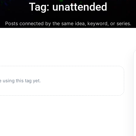
Tag: unattended
Posts connected by the same idea, keyword, or series.
 using this tag yet.