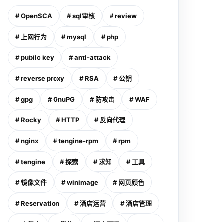
# OpenSCA
# sql审核
# review
# 上网行为
# mysql
# php
# public key
# anti-attack
# reverse proxy
# RSA
# 公钥
# gpg
# GnuPG
# 防攻击
# WAF
# Rocky
# HTTP
# 反向代理
# nginx
# tengine-rpm
# rpm
# tengine
# 探索
# 求知
# 工具
# 镜像文件
# winimage
# 网页颜色
# Reservation
# 酒店运营
# 酒店管理