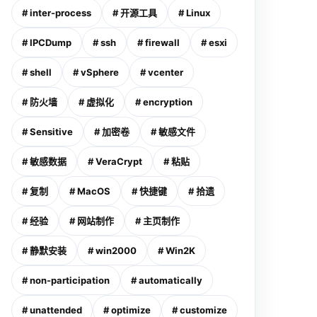
# inter-process
# 开源工具
# Linux
# IPCDump
# ssh
# firewall
# esxi
# shell
# vSphere
# vcenter
# 防火墙
# 虚拟化
# encryption
# Sensitive
# 加密卷
# 敏感文件
# 敏感数据
# VeraCrypt
# 粘贴
# 复制
# MacOS
# 快捷键
# 拾遗
# 经验
# 网站制作
# 主页制作
# 静默安装
# win2000
# Win2K
# non-participation
# automatically
# unattended
# optimize
# customize