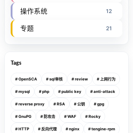
操作系统
12
专题
21
Tags
# OpenSCA
# sql审核
# review
# 上网行为
# mysql
# php
# public key
# anti-attack
# reverse proxy
# RSA
# 公钥
# gpg
# GnuPG
# 防攻击
# WAF
# Rocky
# HTTP
# 反向代理
# nginx
# tengine-rpm