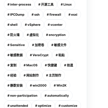
# inter-process
# 开源工具
# Linux
# IPCDump
# ssh
# firewall
# esxi
# shell
# vSphere
# vcenter
# 防火墙
# 虚拟化
# encryption
# Sensitive
# 加密卷
# 敏感文件
# 敏感数据
# VeraCrypt
# 粘贴
# 复制
# MacOS
# 快捷键
# 拾遗
# 经验
# 网站制作
# 主页制作
# 静默安装
# win2000
# Win2K
# non-participation
# automatically
# unattended
# optimize
# customize