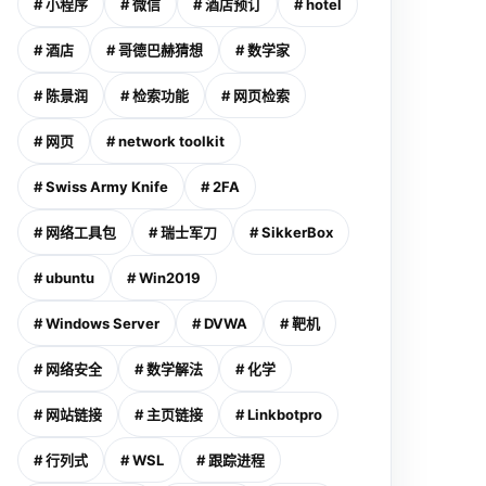
# 小程序
# 微信
# 酒店预订
# hotel
# 酒店
# 哥德巴赫猜想
# 数学家
# 陈景润
# 检索功能
# 网页检索
# 网页
# network toolkit
# Swiss Army Knife
# 2FA
# 网络工具包
# 瑞士军刀
# SikkerBox
# ubuntu
# Win2019
# Windows Server
# DVWA
# 靶机
# 网络安全
# 数学解法
# 化学
# 网站链接
# 主页链接
# Linkbotpro
# 行列式
# WSL
# 跟踪进程