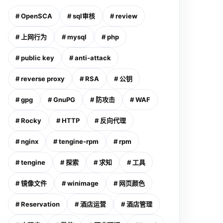
# OpenSCA
# sql审核
# review
# 上网行为
# mysql
# php
# public key
# anti-attack
# reverse proxy
# RSA
# 公钥
# gpg
# GnuPG
# 防攻击
# WAF
# Rocky
# HTTP
# 反向代理
# nginx
# tengine-rpm
# rpm
# tengine
# 探索
# 求知
# 工具
# 镜像文件
# winimage
# 网页颜色
# Reservation
# 酒店运营
# 酒店管理