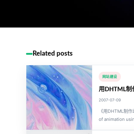
Related posts
网站建设
用DHTML
2007-07-09
《用DHTML制作
of animation us