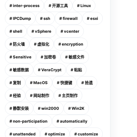
# inter-process
# 开源工具
# Linux
# IPCDump
# ssh
# firewall
# esxi
# shell
# vSphere
# vcenter
# 防火墙
# 虚拟化
# encryption
# Sensitive
# 加密卷
# 敏感文件
# 敏感数据
# VeraCrypt
# 粘贴
# 复制
# MacOS
# 快捷键
# 拾遗
# 经验
# 网站制作
# 主页制作
# 静默安装
# win2000
# Win2K
# non-participation
# automatically
# unattended
# optimize
# customize