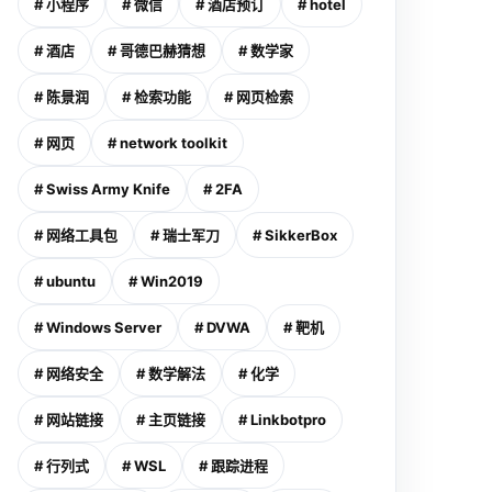
# 小程序
# 微信
# 酒店预订
# hotel
# 酒店
# 哥德巴赫猜想
# 数学家
# 陈景润
# 检索功能
# 网页检索
# 网页
# network toolkit
# Swiss Army Knife
# 2FA
# 网络工具包
# 瑞士军刀
# SikkerBox
# ubuntu
# Win2019
# Windows Server
# DVWA
# 靶机
# 网络安全
# 数学解法
# 化学
# 网站链接
# 主页链接
# Linkbotpro
# 行列式
# WSL
# 跟踪进程