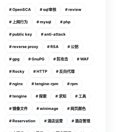
# OpenSCA
# sql审核
# review
# 上网行为
# mysql
# php
# public key
# anti-attack
# reverse proxy
# RSA
# 公钥
# gpg
# GnuPG
# 防攻击
# WAF
# Rocky
# HTTP
# 反向代理
# nginx
# tengine-rpm
# rpm
# tengine
# 探索
# 求知
# 工具
# 镜像文件
# winimage
# 网页颜色
# Reservation
# 酒店运营
# 酒店管理