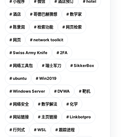
# 小程序
# 微信
# 酒店预订
# hotel
# 酒店
# 哥德巴赫猜想
# 数学家
# 陈景润
# 检索功能
# 网页检索
# 网页
# network toolkit
# Swiss Army Knife
# 2FA
# 网络工具包
# 瑞士军刀
# SikkerBox
# ubuntu
# Win2019
# Windows Server
# DVWA
# 靶机
# 网络安全
# 数学解法
# 化学
# 网站链接
# 主页链接
# Linkbotpro
# 行列式
# WSL
# 跟踪进程