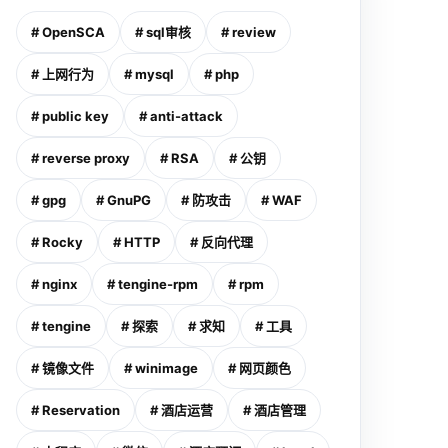
# OpenSCA
# sql审核
# review
# 上网行为
# mysql
# php
# public key
# anti-attack
# reverse proxy
# RSA
# 公钥
# gpg
# GnuPG
# 防攻击
# WAF
# Rocky
# HTTP
# 反向代理
# nginx
# tengine-rpm
# rpm
# tengine
# 探索
# 求知
# 工具
# 镜像文件
# winimage
# 网页颜色
# Reservation
# 酒店运营
# 酒店管理