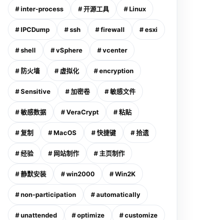
# inter-process
# 开源工具
# Linux
# IPCDump
# ssh
# firewall
# esxi
# shell
# vSphere
# vcenter
# 防火墙
# 虚拟化
# encryption
# Sensitive
# 加密卷
# 敏感文件
# 敏感数据
# VeraCrypt
# 粘贴
# 复制
# MacOS
# 快捷键
# 拾遗
# 经验
# 网站制作
# 主页制作
# 静默安装
# win2000
# Win2K
# non-participation
# automatically
# unattended
# optimize
# customize