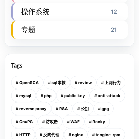
操作系统
12
专题
21
Tags
# OpenSCA
# sql审核
# review
# 上网行为
# mysql
# php
# public key
# anti-attack
# reverse proxy
# RSA
# 公钥
# gpg
# GnuPG
# 防攻击
# WAF
# Rocky
# HTTP
# 反向代理
# nginx
# tengine-rpm