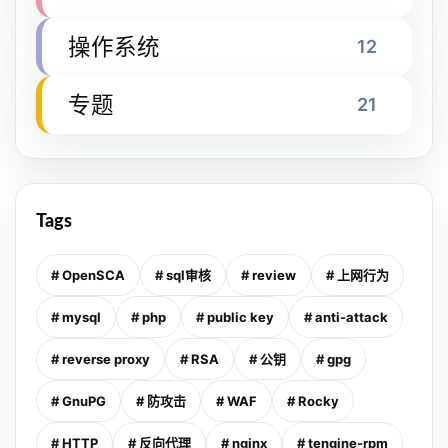
操作系统
12
专题
21
Tags
# OpenSCA
# sql审核
# review
# 上网行为
# mysql
# php
# public key
# anti-attack
# reverse proxy
# RSA
# 公钥
# gpg
# GnuPG
# 防攻击
# WAF
# Rocky
# HTTP
# 反向代理
# nginx
# tengine-rpm