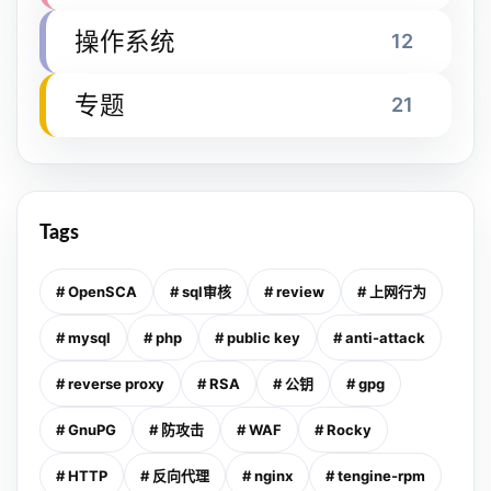
操作系统
12
专题
21
Tags
# OpenSCA
# sql审核
# review
# 上网行为
# mysql
# php
# public key
# anti-attack
# reverse proxy
# RSA
# 公钥
# gpg
# GnuPG
# 防攻击
# WAF
# Rocky
# HTTP
# 反向代理
# nginx
# tengine-rpm