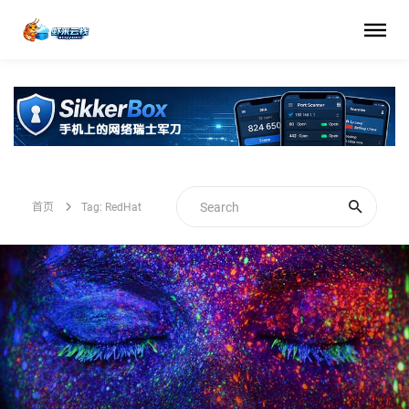
首页
Tag: RedHat