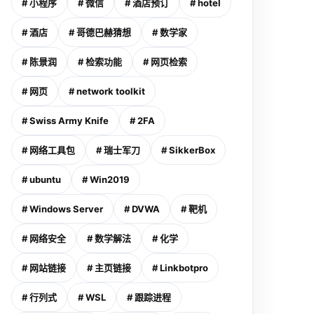
# 小程序
# 微信
# 酒店预订
# hotel
# 酒店
# 哥德巴赫猜想
# 数学家
# 陈景润
# 检索功能
# 网页检索
# 网页
# network toolkit
# Swiss Army Knife
# 2FA
# 网络工具包
# 瑞士军刀
# SikkerBox
# ubuntu
# Win2019
# Windows Server
# DVWA
# 靶机
# 网络安全
# 数学解法
# 化学
# 网站链接
# 主页链接
# Linkbotpro
# 行列式
# WSL
# 跟踪进程