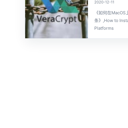
2020-12-11
《如何在MacOS
条》,How to Insta
Platforms