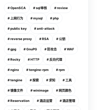
# OpenSCA
# sql审核
# review
# 上网行为
# mysql
# php
# public key
# anti-attack
# reverse proxy
# RSA
# 公钥
# gpg
# GnuPG
# 防攻击
# WAF
# Rocky
# HTTP
# 反向代理
# nginx
# tengine-rpm
# rpm
# tengine
# 探索
# 求知
# 工具
# 镜像文件
# winimage
# 网页颜色
# Reservation
# 酒店运营
# 酒店管理