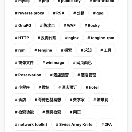
# mysql
# php
# public key
# anti-attack
# reverse proxy
# RSA
# 公钥
# gpg
# GnuPG
# 防攻击
# WAF
# Rocky
# HTTP
# 反向代理
# nginx
# tengine-rpm
# rpm
# tengine
# 探索
# 求知
# 工具
# 镜像文件
# winimage
# 网页颜色
# Reservation
# 酒店运营
# 酒店管理
# 小程序
# 微信
# 酒店预订
# hotel
# 酒店
# 哥德巴赫猜想
# 数学家
# 陈景润
# 检索功能
# 网页检索
# 网页
# network toolkit
# Swiss Army Knife
# 2FA