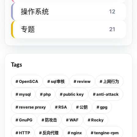
操作系统
12
专题
21
Tags
# OpenSCA
# sql审核
# review
# 上网行为
# mysql
# php
# public key
# anti-attack
# reverse proxy
# RSA
# 公钥
# gpg
# GnuPG
# 防攻击
# WAF
# Rocky
# HTTP
# 反向代理
# nginx
# tengine-rpm