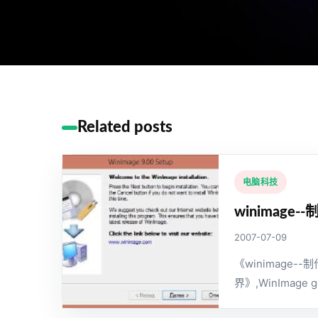
Related posts
电脑科技
winimag
2007-07-09
《winimage
界》,WinImage go