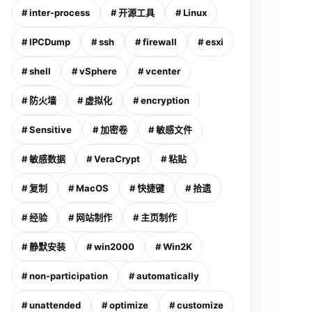
# inter-process
# 开源工具
# Linux
# IPCDump
# ssh
# firewall
# esxi
# shell
# vSphere
# vcenter
# 防火墙
# 虚拟化
# encryption
# Sensitive
# 加密卷
# 敏感文件
# 敏感数据
# VeraCrypt
# 粘贴
# 复制
# MacOS
# 快捷键
# 拾遗
# 经验
# 网站制作
# 主页制作
# 静默安装
# win2000
# Win2K
# non-participation
# automatically
# unattended
# optimize
# customize