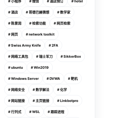
# 小程序
# 微信
# 酒店预订
# hotel
# 酒店
# 哥德巴赫猜想
# 数学家
# 陈景润
# 检索功能
# 网页检索
# 网页
# network toolkit
# Swiss Army Knife
# 2FA
# 网络工具包
# 瑞士军刀
# SikkerBox
# ubuntu
# Win2019
# Windows Server
# DVWA
# 靶机
# 网络安全
# 数学解法
# 化学
# 网站链接
# 主页链接
# Linkbotpro
# 行列式
# WSL
# 跟踪进程