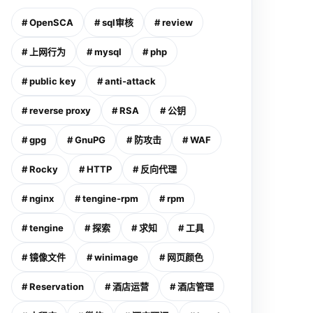
# OpenSCA
# sql审核
# review
# 上网行为
# mysql
# php
# public key
# anti-attack
# reverse proxy
# RSA
# 公钥
# gpg
# GnuPG
# 防攻击
# WAF
# Rocky
# HTTP
# 反向代理
# nginx
# tengine-rpm
# rpm
# tengine
# 探索
# 求知
# 工具
# 镜像文件
# winimage
# 网页颜色
# Reservation
# 酒店运营
# 酒店管理