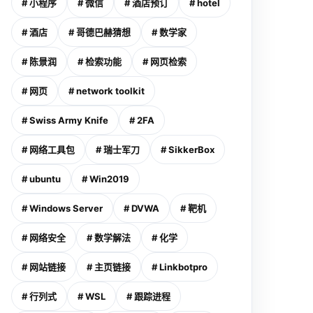
# 小程序
# 微信
# 酒店预订
# hotel
# 酒店
# 哥德巴赫猜想
# 数学家
# 陈景润
# 检索功能
# 网页检索
# 网页
# network toolkit
# Swiss Army Knife
# 2FA
# 网络工具包
# 瑞士军刀
# SikkerBox
# ubuntu
# Win2019
# Windows Server
# DVWA
# 靶机
# 网络安全
# 数学解法
# 化学
# 网站链接
# 主页链接
# Linkbotpro
# 行列式
# WSL
# 跟踪进程