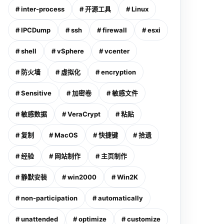
# inter-process
# 开源工具
# Linux
# IPCDump
# ssh
# firewall
# esxi
# shell
# vSphere
# vcenter
# 防火墙
# 虚拟化
# encryption
# Sensitive
# 加密卷
# 敏感文件
# 敏感数据
# VeraCrypt
# 粘贴
# 复制
# MacOS
# 快捷键
# 拾遗
# 经验
# 网站制作
# 主页制作
# 静默安装
# win2000
# Win2K
# non-participation
# automatically
# unattended
# optimize
# customize