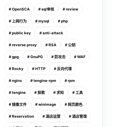
# OpenSCA
# sql审核
# review
# 上网行为
# mysql
# php
# public key
# anti-attack
# reverse proxy
# RSA
# 公钥
# gpg
# GnuPG
# 防攻击
# WAF
# Rocky
# HTTP
# 反向代理
# nginx
# tengine-rpm
# rpm
# tengine
# 探索
# 求知
# 工具
# 镜像文件
# winimage
# 网页颜色
# Reservation
# 酒店运营
# 酒店管理