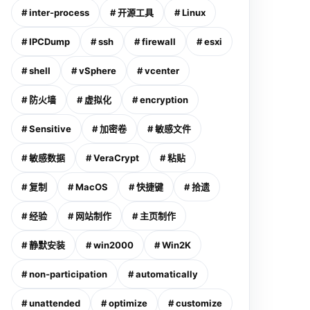
# inter-process
# 开源工具
# Linux
# IPCDump
# ssh
# firewall
# esxi
# shell
# vSphere
# vcenter
# 防火墙
# 虚拟化
# encryption
# Sensitive
# 加密卷
# 敏感文件
# 敏感数据
# VeraCrypt
# 粘贴
# 复制
# MacOS
# 快捷键
# 拾遗
# 经验
# 网站制作
# 主页制作
# 静默安装
# win2000
# Win2K
# non-participation
# automatically
# unattended
# optimize
# customize