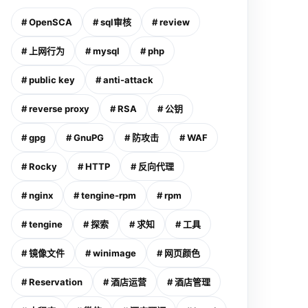
# OpenSCA
# sql审核
# review
# 上网行为
# mysql
# php
# public key
# anti-attack
# reverse proxy
# RSA
# 公钥
# gpg
# GnuPG
# 防攻击
# WAF
# Rocky
# HTTP
# 反向代理
# nginx
# tengine-rpm
# rpm
# tengine
# 探索
# 求知
# 工具
# 镜像文件
# winimage
# 网页颜色
# Reservation
# 酒店运营
# 酒店管理