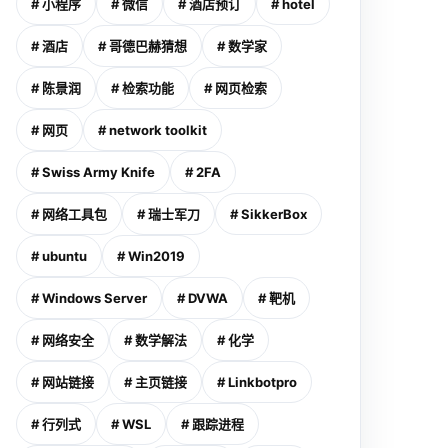
# 小程序
# 微信
# 酒店预订
# hotel
# 酒店
# 哥德巴赫猜想
# 数学家
# 陈景润
# 检索功能
# 网页检索
# 网页
# network toolkit
# Swiss Army Knife
# 2FA
# 网络工具包
# 瑞士军刀
# SikkerBox
# ubuntu
# Win2019
# Windows Server
# DVWA
# 靶机
# 网络安全
# 数学解法
# 化学
# 网站链接
# 主页链接
# Linkbotpro
# 行列式
# WSL
# 跟踪进程