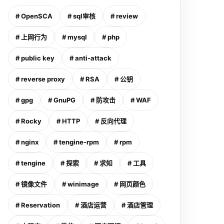
# OpenSCA
# sql审核
# review
# 上网行为
# mysql
# php
# public key
# anti-attack
# reverse proxy
# RSA
# 公钥
# gpg
# GnuPG
# 防攻击
# WAF
# Rocky
# HTTP
# 反向代理
# nginx
# tengine-rpm
# rpm
# tengine
# 探索
# 求知
# 工具
# 镜像文件
# winimage
# 网页颜色
# Reservation
# 酒店运营
# 酒店管理