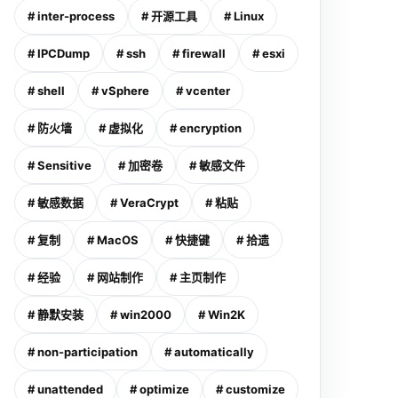
# inter-process
# 开源工具
# Linux
# IPCDump
# ssh
# firewall
# esxi
# shell
# vSphere
# vcenter
# 防火墙
# 虚拟化
# encryption
# Sensitive
# 加密卷
# 敏感文件
# 敏感数据
# VeraCrypt
# 粘贴
# 复制
# MacOS
# 快捷键
# 拾遗
# 经验
# 网站制作
# 主页制作
# 静默安装
# win2000
# Win2K
# non-participation
# automatically
# unattended
# optimize
# customize