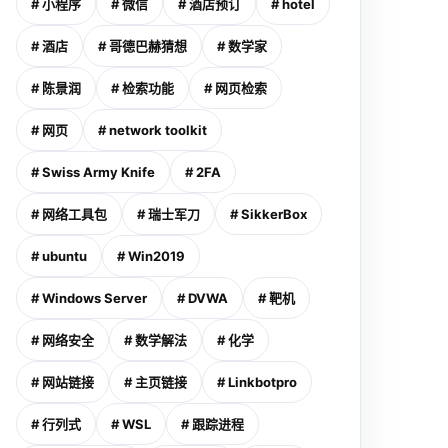
# 小程序
# 微信
# 酒店预订
# hotel
# 酒店
# 哥德巴赫猜想
# 数学家
# 陈景润
# 检索功能
# 网页检索
# 网页
# network toolkit
# Swiss Army Knife
# 2FA
# 网络工具包
# 瑞士军刀
# SikkerBox
# ubuntu
# Win2019
# Windows Server
# DVWA
# 靶机
# 网络安全
# 数学解法
# 化学
# 网站链接
# 主页链接
# Linkbotpro
# 行列式
# WSL
# 跟踪进程