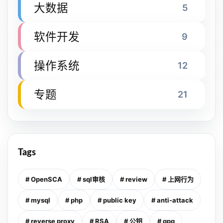
大数据
5
软件开发
9
操作系统
12
专题
21
Tags
# OpenSCA
# sql审核
# review
# 上网行为
# mysql
# php
# public key
# anti-attack
# reverse proxy
# RSA
# 公钥
# gpg