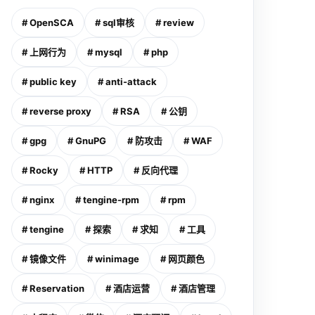
# OpenSCA
# sql审核
# review
# 上网行为
# mysql
# php
# public key
# anti-attack
# reverse proxy
# RSA
# 公钥
# gpg
# GnuPG
# 防攻击
# WAF
# Rocky
# HTTP
# 反向代理
# nginx
# tengine-rpm
# rpm
# tengine
# 探索
# 求知
# 工具
# 镜像文件
# winimage
# 网页颜色
# Reservation
# 酒店运营
# 酒店管理