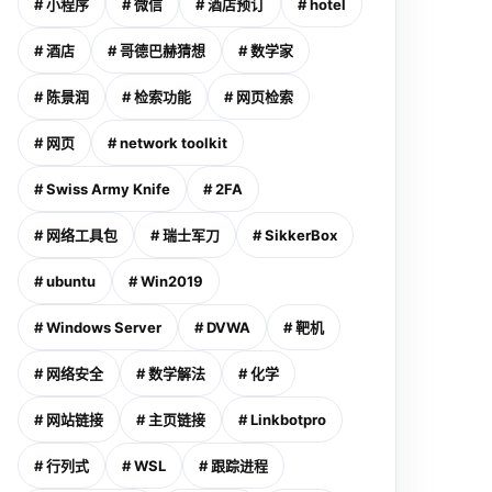
# 小程序
# 微信
# 酒店预订
# hotel
# 酒店
# 哥德巴赫猜想
# 数学家
# 陈景润
# 检索功能
# 网页检索
# 网页
# network toolkit
# Swiss Army Knife
# 2FA
# 网络工具包
# 瑞士军刀
# SikkerBox
# ubuntu
# Win2019
# Windows Server
# DVWA
# 靶机
# 网络安全
# 数学解法
# 化学
# 网站链接
# 主页链接
# Linkbotpro
# 行列式
# WSL
# 跟踪进程