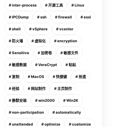
# inter-process
# 开源工具
# Linux
# IPCDump
# ssh
# firewall
# esxi
# shell
# vSphere
# vcenter
# 防火墙
# 虚拟化
# encryption
# Sensitive
# 加密卷
# 敏感文件
# 敏感数据
# VeraCrypt
# 粘贴
# 复制
# MacOS
# 快捷键
# 拾遗
# 经验
# 网站制作
# 主页制作
# 静默安装
# win2000
# Win2K
# non-participation
# automatically
# unattended
# optimize
# customize