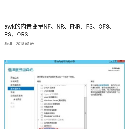
awk的内置变量NF、NR、FNR、FS、OFS、
RS、ORS
Shell
-
2018-05-09