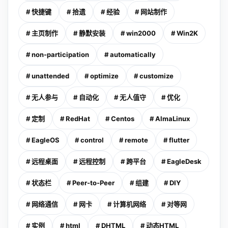
# 快捷键
# 拾遗
# 经验
# 网站制作
# 主页制作
# 静默安装
# win2000
# Win2K
# non-participation
# automatically
# unattended
# optimize
# customize
# 无人参与
# 自动化
# 无人值守
# 优化
# 定制
# RedHat
# Centos
# AlmaLinux
# EagleOS
# control
# remote
# flutter
# 远程桌面
# 远程控制
# 跨平台
# EagleDesk
# 状态栏
# Peer-to-Peer
# 组建
# DIY
# 网络通信
# 网卡
# 计算机网络
# 对等网
# 实例
# html
# DHTML
# 动态HTML