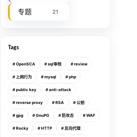
专题
21
Tags
# OpenSCA
# sql审核
# review
# 上网行为
# mysql
# php
# public key
# anti-attack
# reverse proxy
# RSA
# 公钥
# gpg
# GnuPG
# 防攻击
# WAF
# Rocky
# HTTP
# 反向代理