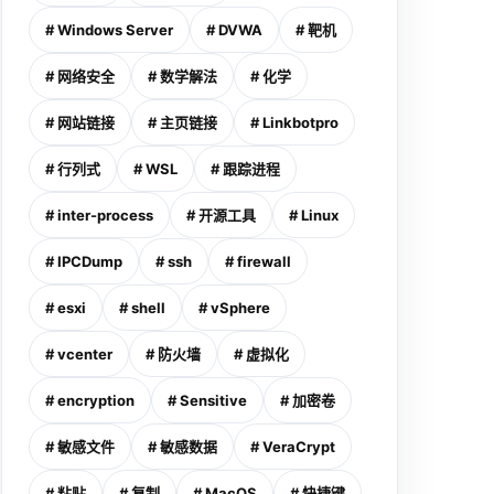
# Windows Server
# DVWA
# 靶机
# 网络安全
# 数学解法
# 化学
# 网站链接
# 主页链接
# Linkbotpro
# 行列式
# WSL
# 跟踪进程
# inter-process
# 开源工具
# Linux
# IPCDump
# ssh
# firewall
# esxi
# shell
# vSphere
# vcenter
# 防火墙
# 虚拟化
# encryption
# Sensitive
# 加密卷
# 敏感文件
# 敏感数据
# VeraCrypt
# 粘贴
# 复制
# MacOS
# 快捷键