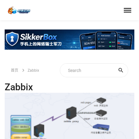
首页
Zabbix
Zabbix