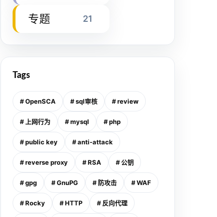
专题
21
Tags
# OpenSCA
# sql审核
# review
# 上网行为
# mysql
# php
# public key
# anti-attack
# reverse proxy
# RSA
# 公钥
# gpg
# GnuPG
# 防攻击
# WAF
# Rocky
# HTTP
# 反向代理