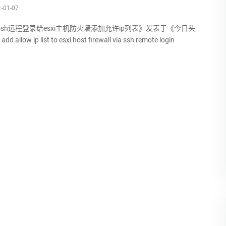
-01-07
sh远程登录给esxi主机防火墙添加允许ip列表》发表于《今日头
d allow ip list to esxi host firewall via ssh remote login