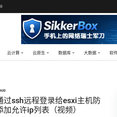
接
云计算
云原生
数据库
大数据
软
OUD
过ssh远程登录给esxi主机防
添加允许ip列表（视频）