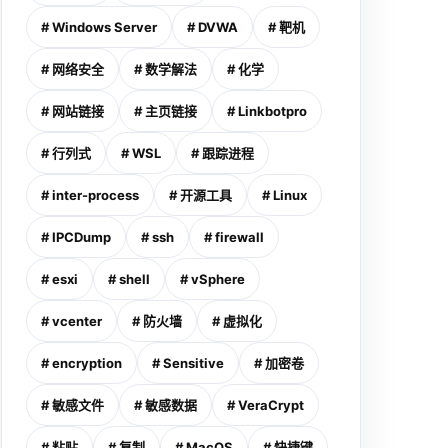
# Windows Server
# DVWA
# 靶机
# 网络安全
# 数学解法
# 化学
# 网站链接
# 主页链接
# Linkbotpro
# 行列式
# WSL
# 跟踪进程
# inter-process
# 开源工具
# Linux
# IPCDump
# ssh
# firewall
# esxi
# shell
# vSphere
# vcenter
# 防火墙
# 虚拟化
# encryption
# Sensitive
# 加密卷
# 敏感文件
# 敏感数据
# VeraCrypt
# 粘贴
# 复制
# MacOS
# 快捷键