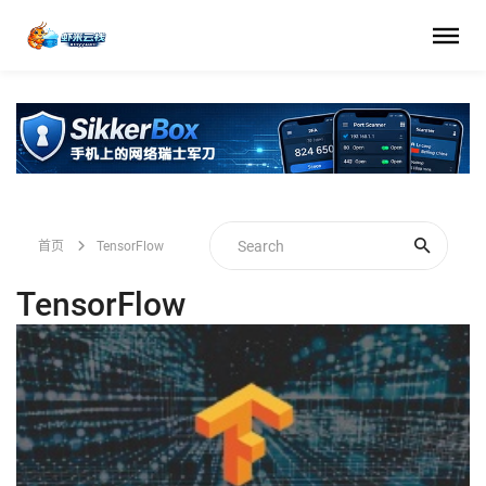
首页
TensorFlow
TensorFlow