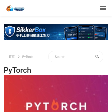
首页
PyTorch
PyTorch