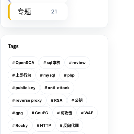
专题
21
Tags
# OpenSCA
# sql审核
# review
# 上网行为
# mysql
# php
# public key
# anti-attack
# reverse proxy
# RSA
# 公钥
# gpg
# GnuPG
# 防攻击
# WAF
# Rocky
# HTTP
# 反向代理