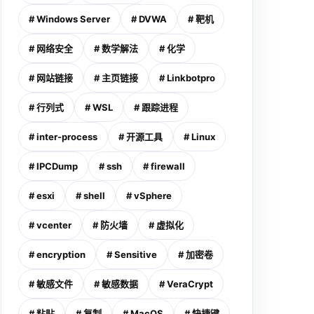
# Windows Server
# DVWA
# 靶机
# 网络安全
# 数学解法
# 化学
# 网站链接
# 主页链接
# Linkbotpro
# 行列式
# WSL
# 跟踪进程
# inter-process
# 开源工具
# Linux
# IPCDump
# ssh
# firewall
# esxi
# shell
# vSphere
# vcenter
# 防火墙
# 虚拟化
# encryption
# Sensitive
# 加密卷
# 敏感文件
# 敏感数据
# VeraCrypt
# 粘贴
# 复制
# MacOS
# 快捷键