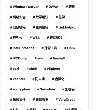
# Windows Server
# DVWA
# 靶机
# 网络安全
# 数学解法
# 化学
# 网站链接
# 主页链接
# Linkbotpro
# 行列式
# WSL
# 跟踪进程
# inter-process
# 开源工具
# Linux
# IPCDump
# ssh
# firewall
# esxi
# shell
# vSphere
# vcenter
# 防火墙
# 虚拟化
# encryption
# Sensitive
# 加密卷
# 敏感文件
# 敏感数据
# VeraCrypt
# 粘贴
# 复制
# MacOS
# 快捷键