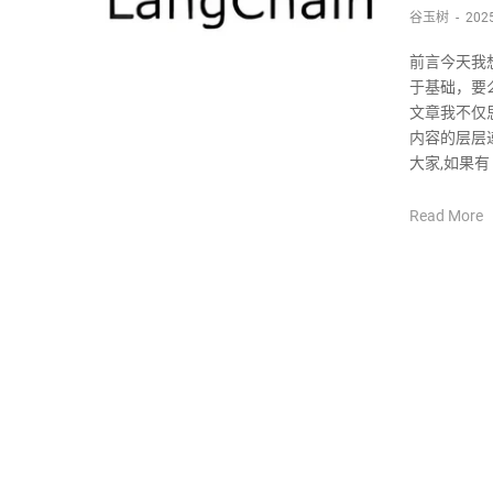
谷玉树
-
2025
前言今天我想
于基础，要
文章我不仅思
内容的层层
大家,如果有
Read More