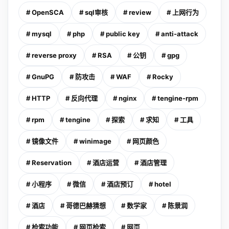
# OpenSCA
# sql审核
# review
# 上网行为
# mysql
# php
# public key
# anti-attack
# reverse proxy
# RSA
# 公钥
# gpg
# GnuPG
# 防攻击
# WAF
# Rocky
# HTTP
# 反向代理
# nginx
# tengine-rpm
# rpm
# tengine
# 探索
# 求知
# 工具
# 镜像文件
# winimage
# 网页颜色
# Reservation
# 酒店运营
# 酒店管理
# 小程序
# 微信
# 酒店预订
# hotel
# 酒店
# 哥德巴赫猜想
# 数学家
# 陈景润
# 检索功能
# 网页检索
# 网页