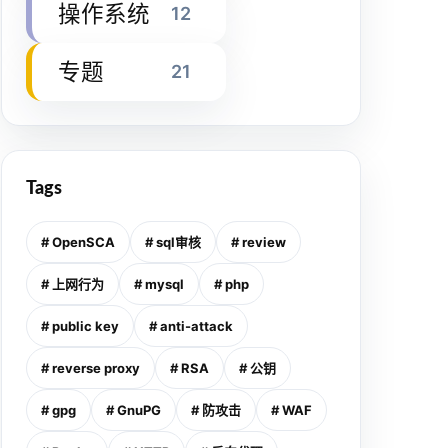
操作系统
12
专题
21
Tags
# OpenSCA
# sql审核
# review
# 上网行为
# mysql
# php
# public key
# anti-attack
# reverse proxy
# RSA
# 公钥
# gpg
# GnuPG
# 防攻击
# WAF