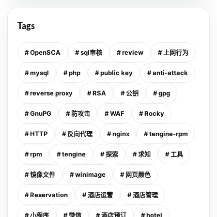
Tags
# OpenSCA
# sql审核
# review
# 上网行为
# mysql
# php
# public key
# anti-attack
# reverse proxy
# RSA
# 公钥
# gpg
# GnuPG
# 防攻击
# WAF
# Rocky
# HTTP
# 反向代理
# nginx
# tengine-rpm
# rpm
# tengine
# 探索
# 求知
# 工具
# 镜像文件
# winimage
# 网页颜色
# Reservation
# 酒店运营
# 酒店管理
# 小程序
# 微信
# 酒店预订
# hotel