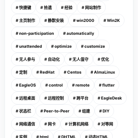
# 快捷键
# 拾遗
# 经验
# 网站制作
# 主页制作
# 静默安装
# win2000
# Win2K
# non-participation
# automatically
# unattended
# optimize
# customize
# 无人参与
# 自动化
# 无人值守
# 优化
# 定制
# RedHat
# Centos
# AlmaLinux
# EagleOS
# control
# remote
# flutter
# 远程桌面
# 远程控制
# 跨平台
# EagleDesk
# 状态栏
# Peer-to-Peer
# 组建
# DIY
# 网络通信
# 网卡
# 计算机网络
# 对等网
# 实例
# html
# DHTML
# 动态HTML