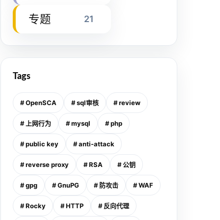
专题
21
Tags
# OpenSCA
# sql审核
# review
# 上网行为
# mysql
# php
# public key
# anti-attack
# reverse proxy
# RSA
# 公钥
# gpg
# GnuPG
# 防攻击
# WAF
# Rocky
# HTTP
# 反向代理