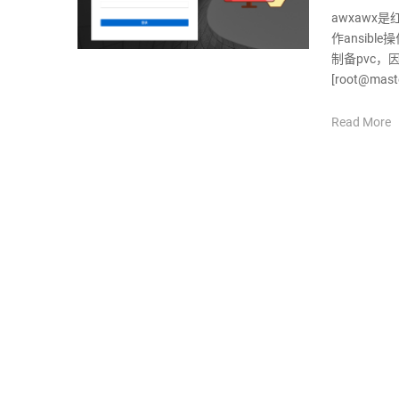
awxawx是
作ansibl
制备pvc，
[root@maste
Read More