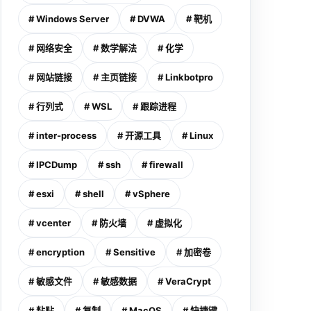
# Windows Server
# DVWA
# 靶机
# 网络安全
# 数学解法
# 化学
# 网站链接
# 主页链接
# Linkbotpro
# 行列式
# WSL
# 跟踪进程
# inter-process
# 开源工具
# Linux
# IPCDump
# ssh
# firewall
# esxi
# shell
# vSphere
# vcenter
# 防火墙
# 虚拟化
# encryption
# Sensitive
# 加密卷
# 敏感文件
# 敏感数据
# VeraCrypt
# 粘贴
# 复制
# MacOS
# 快捷键