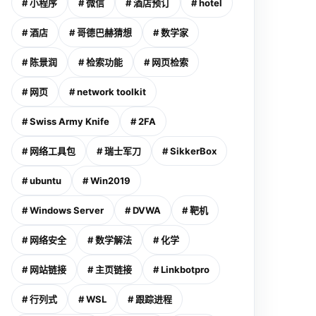
# 小程序
# 微信
# 酒店预订
# hotel
# 酒店
# 哥德巴赫猜想
# 数学家
# 陈景润
# 检索功能
# 网页检索
# 网页
# network toolkit
# Swiss Army Knife
# 2FA
# 网络工具包
# 瑞士军刀
# SikkerBox
# ubuntu
# Win2019
# Windows Server
# DVWA
# 靶机
# 网络安全
# 数学解法
# 化学
# 网站链接
# 主页链接
# Linkbotpro
# 行列式
# WSL
# 跟踪进程