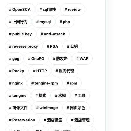
# OpenSCA
# sql审核
# review
# 上网行为
# mysql
# php
# public key
# anti-attack
# reverse proxy
# RSA
# 公钥
# gpg
# GnuPG
# 防攻击
# WAF
# Rocky
# HTTP
# 反向代理
# nginx
# tengine-rpm
# rpm
# tengine
# 探索
# 求知
# 工具
# 镜像文件
# winimage
# 网页颜色
# Reservation
# 酒店运营
# 酒店管理