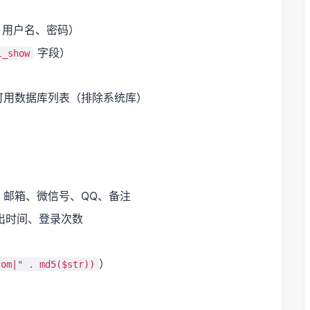
口、用户名、密码）
字段）
l_show
可用数据库列表（排除系统库）
邮箱、微信号、QQ、备注
退出时间、登录次数
）
com|" . md5($str))