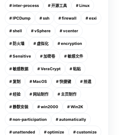
# inter-process
# 开源工具
# Linux
# IPCDump
# ssh
# firewall
# esxi
# shell
# vSphere
# vcenter
# 防火墙
# 虚拟化
# encryption
# Sensitive
# 加密卷
# 敏感文件
# 敏感数据
# VeraCrypt
# 粘贴
# 复制
# MacOS
# 快捷键
# 拾遗
# 经验
# 网站制作
# 主页制作
# 静默安装
# win2000
# Win2K
# non-participation
# automatically
# unattended
# optimize
# customize