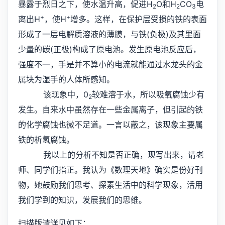
暴露于烈日之下，使水温升高，促进H
O和H
CO
电
2
2
3
+
+
离出H
，使H
增多。这样，在保护层受损的铁的表面
形成了一层电解质溶液的薄膜，与铁(负极)及其里面
少量的碳(正极)构成了原电池。发生原电池反应后，
强度不一，手是并不算小的电流就能通过水龙头的金
属块为湿手的人体所感知。
该现象中，0
较难溶于水，所以吸氧腐蚀少有
2
发生。自来水中虽然存在一些金属离子，但引起的铁
的化学腐蚀也微不足道。一言以蔽之，该现象主要属
铁的析氢腐蚀。
我以上的分析不知是否正确，现写出来，请老
师、同学们指正。我认为《数理天地》确实是份好刊
物，她鼓励我们思考、探素生活中的科学现象，活用
我们学到的知识，发展我们的思维。
扫描版请详见如下：