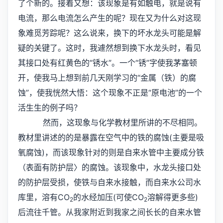
了个新的。接着又想：该现象是有如触电，就是说有
电流，那么电流怎么产生的呢？现在又为什么对这现
象难觅芳踪呢？这么说来，换下的坏水龙头可能是解
疑的关键了。这时，我遽然想到换下水龙头时，看见
其接口处有红黄色的“锈水”。一个“锈”字使我茅塞顿
开，使我马上想到前几天刚学习的“金属（铁）的腐
蚀”，使我恍然大悟：这个现象不正是“原电池”的一个
活生生的例子吗？
然而，这现象与化学教材里所讲的不尽相同。
教材里讲述的的是暴露在空气中的铁的腐蚀(主要是吸
氧腐蚀)，而该现象针对的则是自来水管中主要成分铁
（表面有防护层〉的腐蚀。该现象中，水龙头接口处
的防护层受损，使铁与自来水接触，而自来水公司水
库里，溶有CO
的水经加压(可使CO
溶解得更多些)
2
2
后流往千管。从我家附近到我家之间长长的自来水管