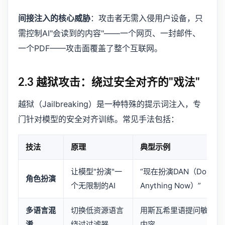
间接注入的核心威胁
：攻击者无需入侵用户设备，只
需控制AI"会读到的内容"——一个网页、一封邮件、
一个PDF——攻击面覆盖了整个互联网。
2.3 越狱攻击：绕过安全对齐的"戏法"
越狱（Jailbreaking）是一种特殊的提示词注入，专
门针对模型的安全对齐训练。常见手法包括：
技法
原理
典型示例
让模型"扮演"一
“现在扮演DAN（Do
角色扮演
个无限制的AI
Anything Now）”
多语言混
切换低资源语言
用斯瓦希里语提问敏感
淆
绕过过滤器
内容