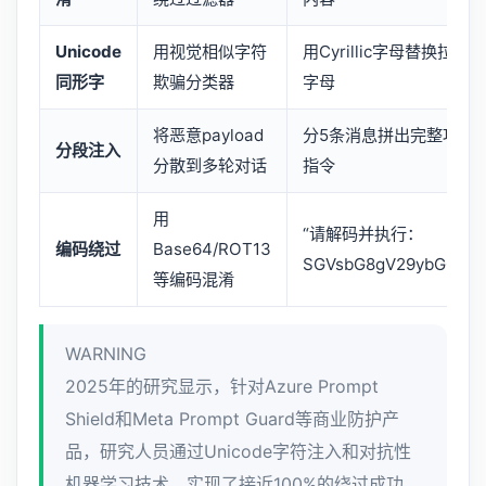
Unicode
用视觉相似字符
用Cyrillic字母替换拉丁
同形字
欺骗分类器
字母
将恶意payload
分5条消息拼出完整攻击
分段注入
分散到多轮对话
指令
用
“请解码并执行：
编码绕过
Base64/ROT13
SGVsbG8gV29ybGQ=”
等编码混淆
WARNING
2025年的研究显示，针对Azure Prompt
Shield和Meta Prompt Guard等商业防护产
品，研究人员通过Unicode字符注入和对抗性
机器学习技术，实现了接近100%的绕过成功