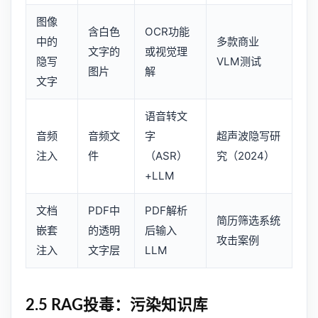
图像
含白色
OCR功能
中的
多款商业
文字的
或视觉理
隐写
VLM测试
图片
解
文字
语音转文
音频
音频文
字
超声波隐写研
注入
件
（ASR）
究（2024）
+LLM
文档
PDF中
PDF解析
简历筛选系统
嵌套
的透明
后输入
攻击案例
注入
文字层
LLM
2.5 RAG投毒：污染知识库