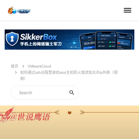
首页
VMwareCloud
如何通过ssh远程登录给esxi主机防火墙添加允许ip列表（视
频）