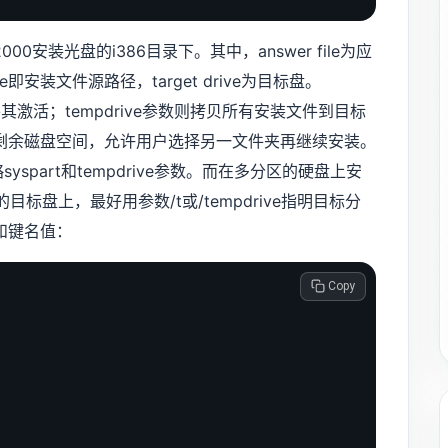
 2000安装光盘的i386目录下。其中，answer file为应
ource即安装文件源路径，target drive为目标盘。
其激活；tempdrive参数则拷贝所有安装文件到目标
剩余磁盘空间，允许用户选择另一文件夹再继续安装。
part和tempdrive参数。而在多分区的硬盘上安
的目标盘上，最好用参数/t或/tempdrive指明目标分
和键名值：
 Copy