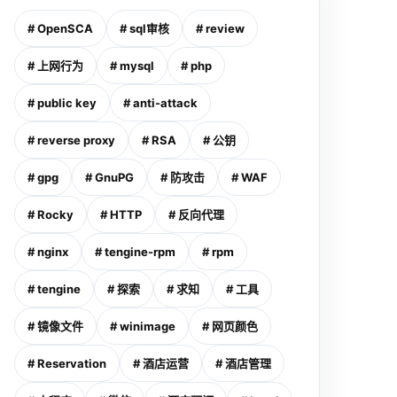
# OpenSCA
# sql审核
# review
# 上网行为
# mysql
# php
# public key
# anti-attack
# reverse proxy
# RSA
# 公钥
# gpg
# GnuPG
# 防攻击
# WAF
# Rocky
# HTTP
# 反向代理
# nginx
# tengine-rpm
# rpm
# tengine
# 探索
# 求知
# 工具
看到安装向导页面"GuiAttended"模式即"使用GUI"模式，只有Win
# 镜像文件
# winimage
# 网页颜色
# Reservation
# 酒店运营
# 酒店管理
器盘符，如果要指明目的盘符，要使用winnt32.exe的/tempdrive或wi