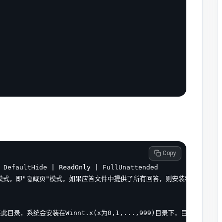
 Copy
efaultHide | ReadOnly | FullUnattended

e"模式，即"隐藏页"模式，如果应答文件中提供了所有回答，则安装程序不会让用户
录，系统会安装在Winnt.x(x为0,1,...,999)目录下，目录名不能包含驱动