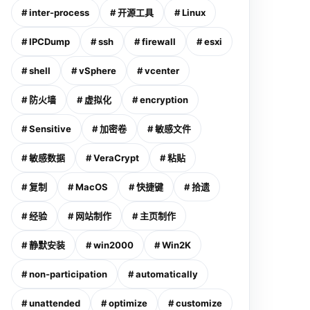
# inter-process
# 开源工具
# Linux
# IPCDump
# ssh
# firewall
# esxi
# shell
# vSphere
# vcenter
# 防火墙
# 虚拟化
# encryption
# Sensitive
# 加密卷
# 敏感文件
00 Server, Windows 2000 Advanced Server或Windows 
# 敏感数据
# VeraCrypt
# 粘贴
人参与安装时有效。

# 复制
# MacOS
# 快捷键
# 拾遗
# 经验
# 网站制作
# 主页制作
tive Directory 功能时，现有的用户帐户数据库可能会扩大十倍。

# 静默安装
# win2000
# Win2K
# non-participation
# automatically
# unattended
# optimize
# customize