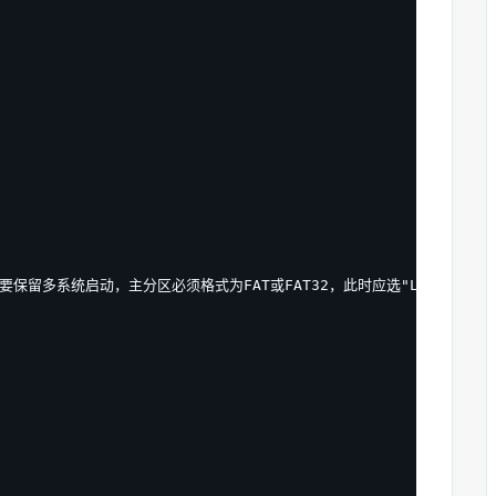
留多系统启动，主分区必须格式为FAT或FAT32，此时应选"LeaveAlone"