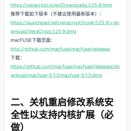
https://veracrypt.io/en/Downloads_1.25.9.html
推荐下载如下版本（不建议使用最新版本）：
https://launchpad.net/veracrypt/trunk/1.25.9/+do
wnload/VeraCrypt_1.25.9.dmg
macFUSE下载页面：
http://github.com/macfuse/macfuse/releases
下载：
https://github.com/macfuse/macfuse/releases/do
wnload/macfuse-5.1.3/macfuse-5.1.3.dmg
二、关机重启修改系统安
全性以支持内核扩展（必
做）