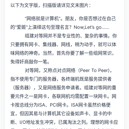
以下为文字版，扫描版请详见文末图片：
“网络就是计算机”。朋友，你是否想过在自己
的"爱姬"上演绎这句至理名言？Now,Let’s go……
组建对等网并不是专业性的、复杂的事情。你
只要拥有网卡、集线器、网线，稍为动手，就可以体
味网络的神奇。当然，首先你要了解一些组网常识，
免得奸商敲你一笔。
对等网，又称点对点网络（Peer To Peer)，
指不使用专门的服务器，各终端机既是服务提供者
（服务器），又是网络服务申请者。组建对等网的重
要元件之一是网卡，各联网机均需配置一块网卡。网
卡按总线分为ISA、PCI网卡。ISA网卡虽然价格便
宜，但因其易与计算机其它设备如声卡、显卡的中
断、I/O地址发生冲突，已属淘汰之列。理想的网卡应