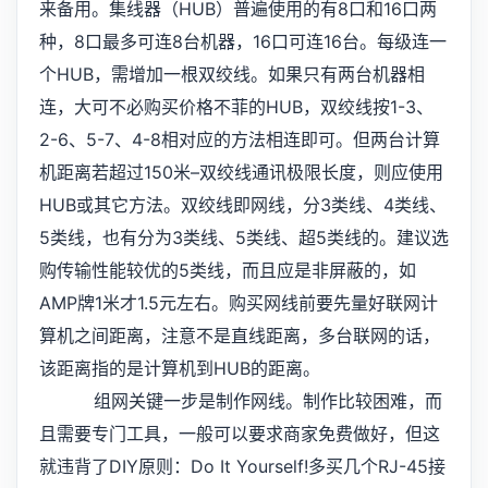
来备用。集线器（HUB）普遍使用的有8口和16口两
种，8口最多可连8台机器，16口可连16台。每级连一
个HUB，需增加一根双绞线。如果只有两台机器相
连，大可不必购买价格不菲的HUB，双绞线按1-3、
2-6、5-7、4-8相对应的方法相连即可。但两台计算
机距离若超过150米–双绞线通讯极限长度，则应使用
HUB或其它方法。双绞线即网线，分3类线、4类线、
5类线，也有分为3类线、5类线、超5类线的。建议选
购传输性能较优的5类线，而且应是非屏蔽的，如
AMP牌1米才1.5元左右。购买网线前要先量好联网计
算机之间距离，注意不是直线距离，多台联网的话，
该距离指的是计算机到HUB的距离。
组网关键一步是制作网线。制作比较困难，而
且需要专门工具，一般可以要求商家免费做好，但这
就违背了DIY原则：Do It Yourself!多买几个RJ-45接