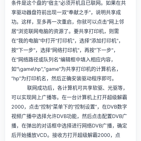
条件是这个盘的"宿主"必须开机且已联网。如果在共
享驱动器盘符前出现一双"奉献之手"，说明共享成
功。这样，至多再一次重启，你就可以点击"网上邻
居"浏览联网电脑的资源了。要共享打印机，则需
在"我的电脑"中打开"打印机"，选择"添加打印机"，
按"下一步"，选择"网络打印机"，再按"下一步"，
在"网络路径或队列名"编辑框中填入相应内容，
如"\game\hp",“game"为共享打印机的计算机名，
“hp”为打印机名，然后正确安装驱动程序即可。
联网成功后，各计算机可共享软驱、光驱等，
可以实现网上广播等。在一台计算机上打开超级解霸
2000，点击"控制"菜单下的"控制设置”，在DVB数字
视频广播中选择允许DVB功能，然后点击配置DVB广
播，在弹出的对话框中选择进行网络DVB广播，确定
后开始播放VCD。接收方打开超级解霸2000，点