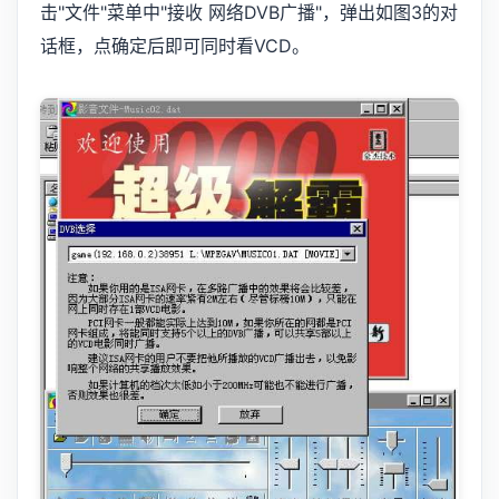
击"文件"菜单中"接收 网络DVB广播"，弹出如图3的对
话框，点确定后即可同时看VCD。