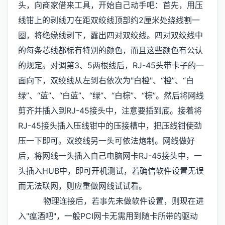
头，向商家借来工具，开始自己动手吧：首先，用压
线钳上的剥线刀在距双绞线顶部约2厘米处绕线割一
圈，将绝缘线剥下，露出四对双绞线。四对双绞线中
的每条芯线都标有特别的颜色，而且这些颜色有公认
的规定。对调第3、5两根线后，RJ-45头带卡子的一
面向下，双绞线从左到右依次为"白橙"、“橙”、“白
绿”、“蓝”、“白蓝”、“绿”、“白棕”、“棕”。然后将网线
剪齐并插入到RJ-45接头中，注意要插到底。接着将
RJ-45接头插入压线钳中的压接槽中，把压线钳使劲
压一下即可。双绞线另一头可依法炮制。网线做好
后，将网线一头插入自己电脑网卡RJ-45接头中，一
头插入HUB中，即可开机测试，若确信软件设置无误
而无法联网，则应重做网线试试看。
物理连接后，若事先未做软件设置，则现在进
入"瘟酒吧"，一般PCI网卡无需用到随卡所带的驱动